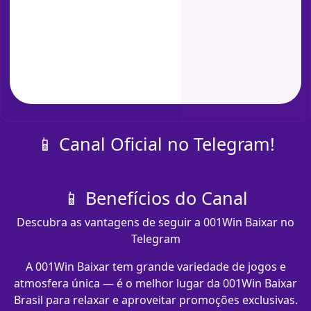
📱 Canal Oficial no Telegram!
📱 Benefícios do Canal
Descubra as vantagens de seguir a 001Win Baixar no
Telegram
A 001Win Baixar tem grande variedade de jogos e
atmosfera única — é o melhor lugar da 001Win Baixar
Brasil para relaxar e aproveitar promoções exclusivas.