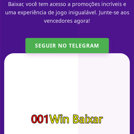
Baixar, você tem acesso a promoções incríveis e
uma experiência de jogo inigualável. Junte-se aos
vencedores agora!
SEGUIR NO TELEGRAM