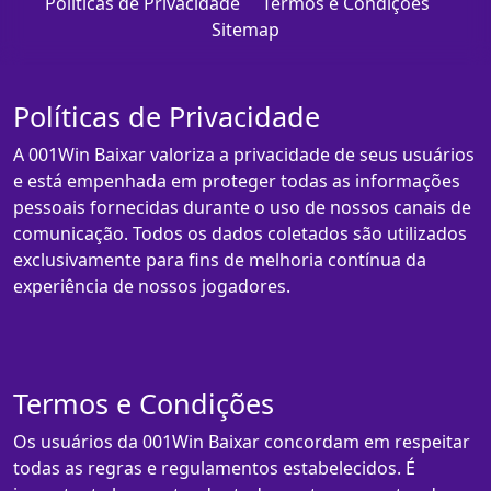
Políticas de Privacidade
Termos e Condições
Sitemap
Políticas de Privacidade
A 001Win Baixar valoriza a privacidade de seus usuários
e está empenhada em proteger todas as informações
pessoais fornecidas durante o uso de nossos canais de
comunicação. Todos os dados coletados são utilizados
exclusivamente para fins de melhoria contínua da
experiência de nossos jogadores.
Termos e Condições
Os usuários da 001Win Baixar concordam em respeitar
todas as regras e regulamentos estabelecidos. É