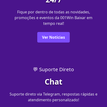
Fique por dentro de todas as novidades,
promoções e eventos da 001Win Baixar em
tempo real!
Ver Notícias
💬 Suporte Direto
Chat
Suporte direto via Telegram, respostas rápidas e
atendimento personalizado!