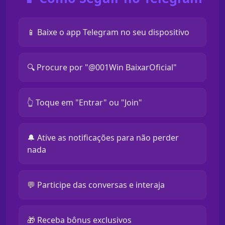
📱 Baixe o app Telegram no seu dispositivo
🔍 Procure por "@001Win BaixarOficial"
👆 Toque em "Entrar" ou "Join"
🔔 Ative as notificações para não perder
nada
💬 Participe das conversas e interaja
🎁 Receba bônus exclusivos