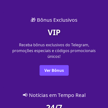
🎁 Bônus Exclusivos
VIP
Receba bônus exclusivos do Telegram,
promoções especiais e códigos promocionais
únicos!
Ver Bônus
📢 Notícias em Tempo Real
24/7