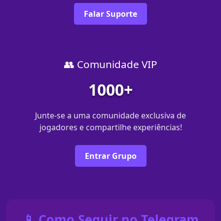
Falar Suporte
👥 Comunidade VIP
1000+
Junte-se a uma comunidade exclusiva de
jogadores e compartilhe experiências!
Entrar Grupo
📱 Como Seguir no Telegram