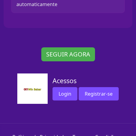
automaticamente
SEGUIR AGORA
Acessos
Login
Registrar-se