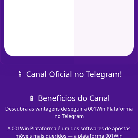
📱 Canal Oficial no Telegram!
📱 Benefícios do Canal
Descubra as vantagens de seguir a 001Win Plataforma
no Telegram
A 001Win Plataforma é um dos softwares de apostas
móveis mais queridos — a plataforma 001Win