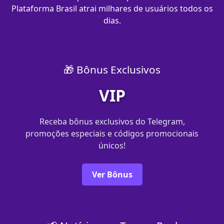
Plataforma Brasil atrai milhares de usuários todos os
dias.
🎁 Bônus Exclusivos
VIP
Receba bônus exclusivos do Telegram,
promoções especiais e códigos promocionais
únicos!
Ver Bônus