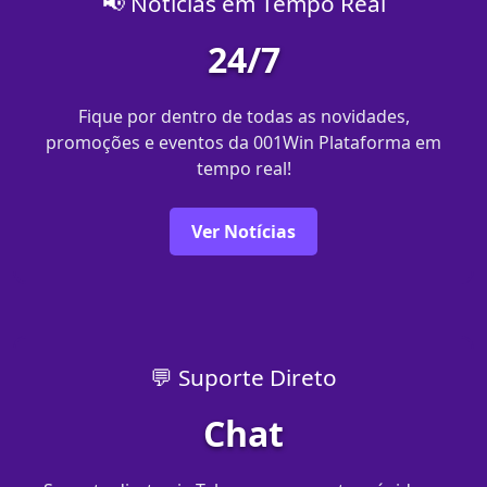
📢 Notícias em Tempo Real
24/7
Fique por dentro de todas as novidades,
promoções e eventos da 001Win Plataforma em
tempo real!
Ver Notícias
💬 Suporte Direto
Chat