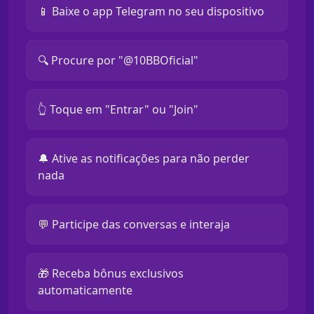
📱 Baixe o app Telegram no seu dispositivo
🔍 Procure por "@10BBOficial"
👆 Toque em "Entrar" ou "Join"
🔔 Ative as notificações para não perder
nada
💬 Participe das conversas e interaja
🎁 Receba bônus exclusivos
automaticamente