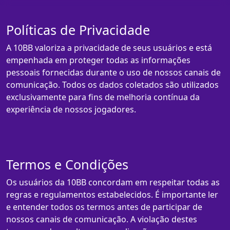
Políticas de Privacidade
A 10BB valoriza a privacidade de seus usuários e está
empenhada em proteger todas as informações
pessoais fornecidas durante o uso de nossos canais de
comunicação. Todos os dados coletados são utilizados
exclusivamente para fins de melhoria contínua da
experiência de nossos jogadores.
Termos e Condições
Os usuários da 10BB concordam em respeitar todas as
regras e regulamentos estabelecidos. É importante ler
e entender todos os termos antes de participar de
nossos canais de comunicação. A violação destes