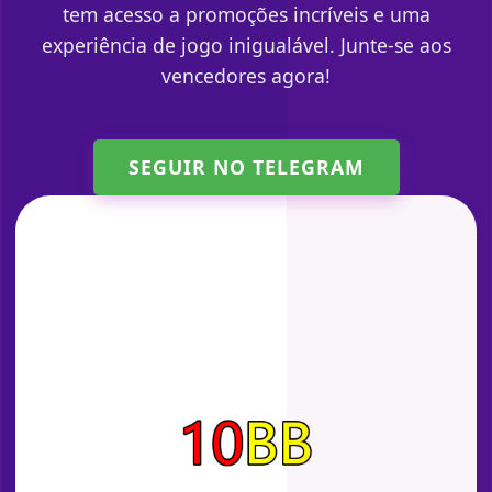
tem acesso a promoções incríveis e uma
experiência de jogo inigualável. Junte-se aos
vencedores agora!
SEGUIR NO TELEGRAM