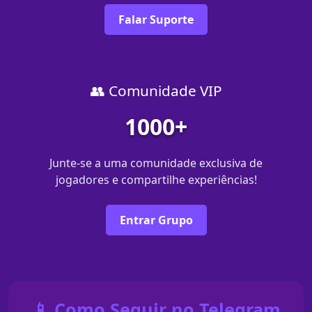
Falar Suporte
👥 Comunidade VIP
1000+
Junte-se a uma comunidade exclusiva de
jogadores e compartilhe experiências!
Entrar Grupo
📱 Como Seguir no Telegram