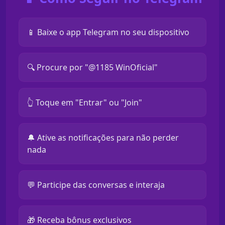
📱 Baixe o app Telegram no seu dispositivo
🔍 Procure por "@1185 WinOficial"
👆 Toque em "Entrar" ou "Join"
🔔 Ative as notificações para não perder
nada
💬 Participe das conversas e interaja
🎁 Receba bônus exclusivos