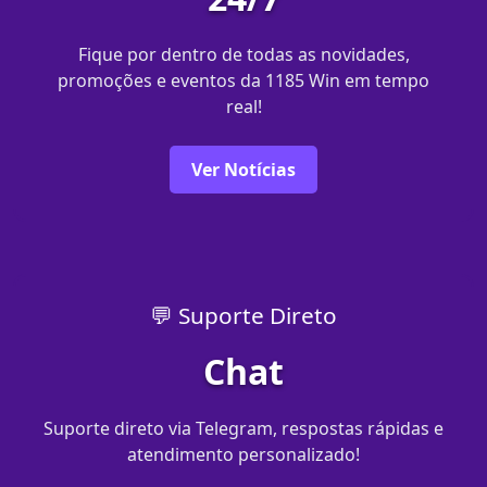
Fique por dentro de todas as novidades,
promoções e eventos da 1185 Win em tempo
real!
Ver Notícias
💬 Suporte Direto
Chat
Suporte direto via Telegram, respostas rápidas e
atendimento personalizado!