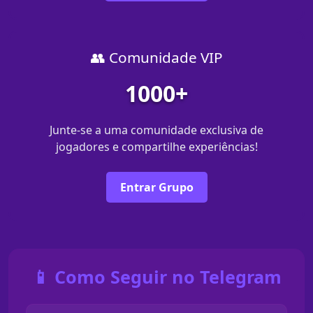
👥 Comunidade VIP
1000+
Junte-se a uma comunidade exclusiva de
jogadores e compartilhe experiências!
Entrar Grupo
📱 Como Seguir no Telegram