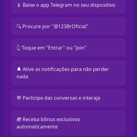
📱 Baixe o app Telegram no seu dispositivo
🔍 Procure por "@123BrOficial"
👆 Toque em "Entrar" ou "Join"
🔔 Ative as notificações para não perder
nada
💬 Participe das conversas e interaja
🎁 Receba bônus exclusivos
automaticamente