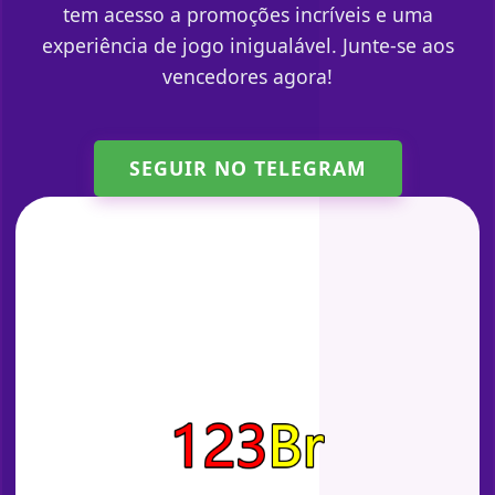
tem acesso a promoções incríveis e uma
experiência de jogo inigualável. Junte-se aos
vencedores agora!
SEGUIR NO TELEGRAM