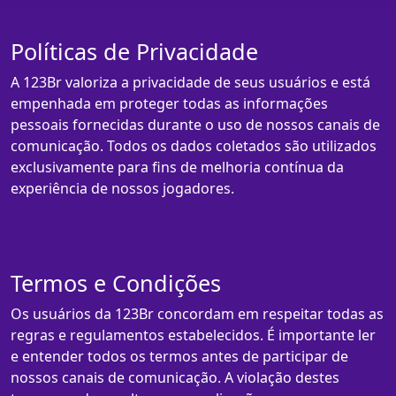
Políticas de Privacidade
A 123Br valoriza a privacidade de seus usuários e está
empenhada em proteger todas as informações
pessoais fornecidas durante o uso de nossos canais de
comunicação. Todos os dados coletados são utilizados
exclusivamente para fins de melhoria contínua da
experiência de nossos jogadores.
Termos e Condições
Os usuários da 123Br concordam em respeitar todas as
regras e regulamentos estabelecidos. É importante ler
e entender todos os termos antes de participar de
nossos canais de comunicação. A violação destes