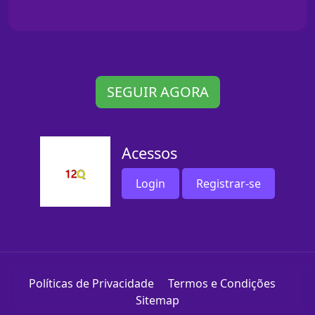
SEGUIR AGORA
Acessos
Login
Registrar-se
Políticas de Privacidade
Termos e Condições
Sitemap