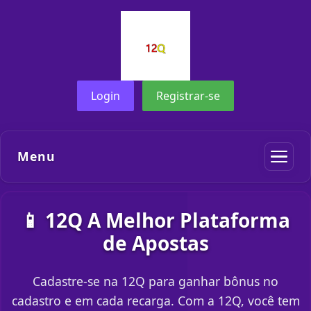
Login
Registrar-se
Menu
📱 12Q A Melhor Plataforma
de Apostas
Cadastre-se na 12Q para ganhar bônus no
cadastro e em cada recarga. Com a 12Q, você tem