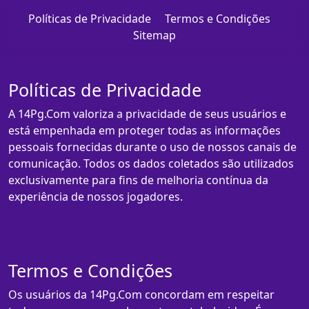
Políticas de Privacidade
Termos e Condições
Sitemap
Políticas de Privacidade
A 14Pg.Com valoriza a privacidade de seus usuários e
está empenhada em proteger todas as informações
pessoais fornecidas durante o uso de nossos canais de
comunicação. Todos os dados coletados são utilizados
exclusivamente para fins de melhoria contínua da
experiência de nossos jogadores.
Termos e Condições
Os usuários da 14Pg.Com concordam em respeitar