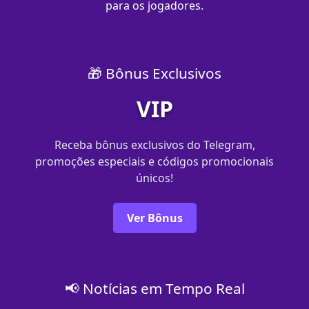
para os jogadores.
🎁 Bônus Exclusivos
VIP
Receba bônus exclusivos do Telegram,
promoções especiais e códigos promocionais
únicos!
Ver Bônus
📢 Notícias em Tempo Real