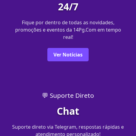
24/7
Fique por dentro de todas as novidades,
promoções e eventos da 14Pg.Com em tempo
real!
Ver Notícias
💬 Suporte Direto
Chat
Suporte direto via Telegram, respostas rápidas e
atendimento personalizado!