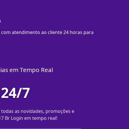
m
l, com atendimento ao cliente 24 horas para
cias em Tempo Real
24/7
e todas as novidades, promoções e
17 Br Login em tempo real!