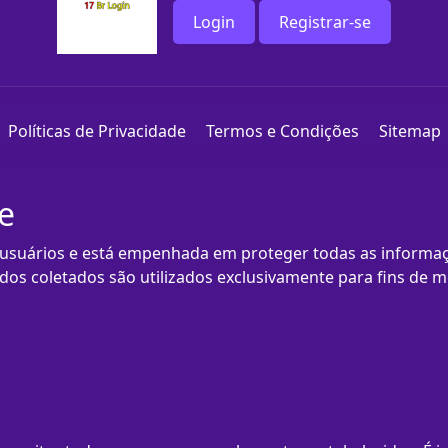
Login
Registrar-se
Políticas de Privacidade
Termos e Condições
Sitemap
de
us usuários e está empenhada em proteger todas as informa
os coletados são utilizados exclusivamente para fins de m