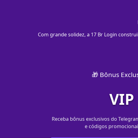
Com grande solidez, a 17 Br Login construi
🎁 Bônus Exclu
VIP
Receba bônus exclusivos do Telegra
e códigos promocionai