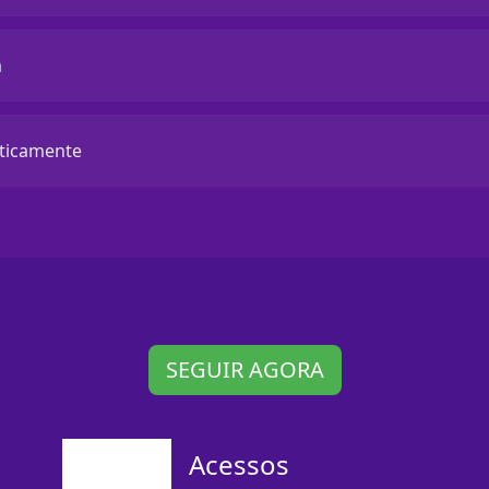
a
aticamente
SEGUIR AGORA
Acessos