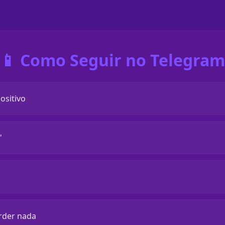
📱 Como Seguir no Telegram
ositivo
"
erder nada