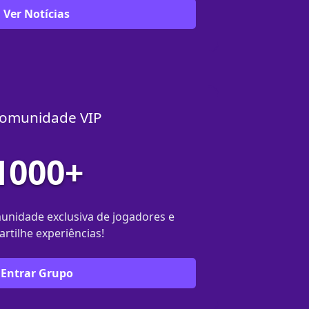
Ver Notícias
Comunidade VIP
1000+
unidade exclusiva de jogadores e
rtilhe experiências!
Entrar Grupo