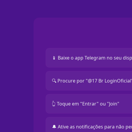
📱 Baixe o app Telegram no seu disp
🔍 Procure por "@17 Br LoginOficial
👆 Toque em "Entrar" ou "Join"
🔔 Ative as notificações para não p