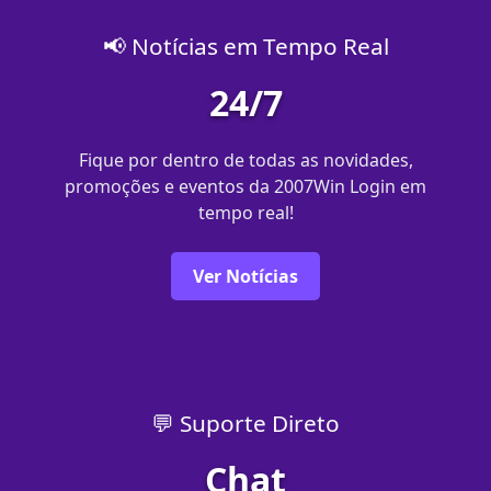
📢 Notícias em Tempo Real
24/7
Fique por dentro de todas as novidades,
promoções e eventos da 2007Win Login em
tempo real!
Ver Notícias
💬 Suporte Direto
Chat