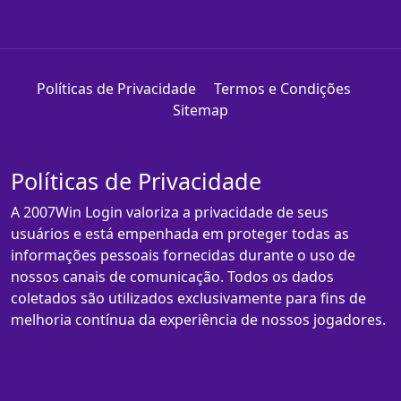
Políticas de Privacidade
Termos e Condições
Sitemap
Políticas de Privacidade
A 2007Win Login valoriza a privacidade de seus
usuários e está empenhada em proteger todas as
informações pessoais fornecidas durante o uso de
nossos canais de comunicação. Todos os dados
coletados são utilizados exclusivamente para fins de
melhoria contínua da experiência de nossos jogadores.