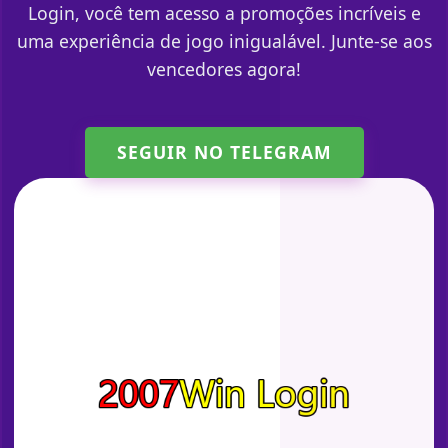
Login, você tem acesso a promoções incríveis e
uma experiência de jogo inigualável. Junte-se aos
vencedores agora!
SEGUIR NO TELEGRAM