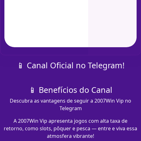
📱 Canal Oficial no Telegram!
📱 Benefícios do Canal
Descubra as vantagens de seguir a 2007Win Vip no
Telegram
A 2007Win Vip apresenta jogos com alta taxa de
retorno, como slots, pôquer e pesca — entre e viva essa
atmosfera vibrante!