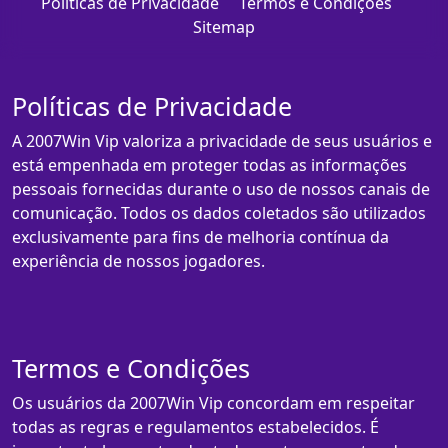
Políticas de Privacidade
Termos e Condições
Sitemap
Políticas de Privacidade
A 2007Win Vip valoriza a privacidade de seus usuários e
está empenhada em proteger todas as informações
pessoais fornecidas durante o uso de nossos canais de
comunicação. Todos os dados coletados são utilizados
exclusivamente para fins de melhoria contínua da
experiência de nossos jogadores.
Termos e Condições
Os usuários da 2007Win Vip concordam em respeitar
todas as regras e regulamentos estabelecidos. É