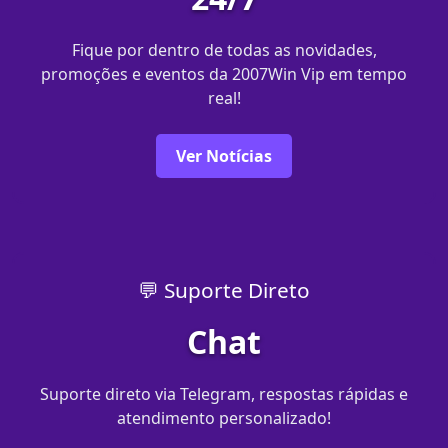
Fique por dentro de todas as novidades,
promoções e eventos da 2007Win Vip em tempo
real!
Ver Notícias
💬 Suporte Direto
Chat
Suporte direto via Telegram, respostas rápidas e
atendimento personalizado!