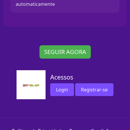
automaticamente
SEGUIR AGORA
Acessos
Login
Registrar-se