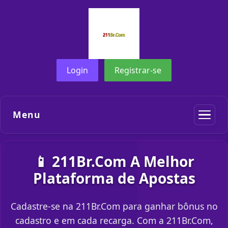
Login
Registrar-se
Menu
📱 211Br.Com A Melhor
Plataforma de Apostas
Cadastre-se na 211Br.Com para ganhar bônus no
cadastro e em cada recarga. Com a 211Br.Com,