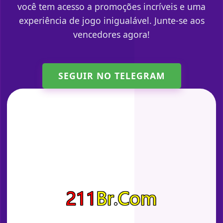
você tem acesso a promoções incríveis e uma
experiência de jogo inigualável. Junte-se aos
vencedores agora!
SEGUIR NO TELEGRAM