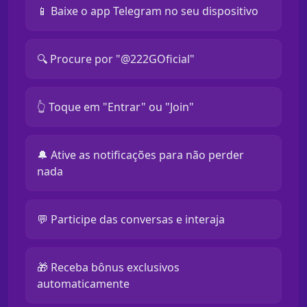
📱 Baixe o app Telegram no seu dispositivo
🔍 Procure por "@222GOficial"
👆 Toque em "Entrar" ou "Join"
🔔 Ative as notificações para não perder
nada
💬 Participe das conversas e interaja
🎁 Receba bônus exclusivos
automaticamente