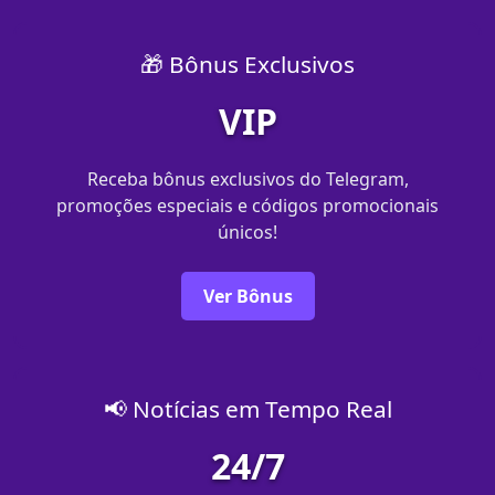
🎁 Bônus Exclusivos
VIP
Receba bônus exclusivos do Telegram,
promoções especiais e códigos promocionais
únicos!
Ver Bônus
📢 Notícias em Tempo Real
24/7