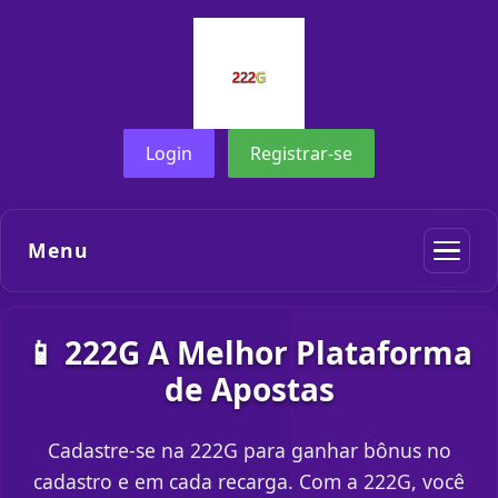
Login
Registrar-se
Menu
📱 222G A Melhor Plataforma
de Apostas
Cadastre-se na 222G para ganhar bônus no
cadastro e em cada recarga. Com a 222G, você