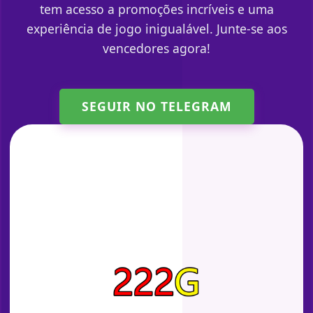
tem acesso a promoções incríveis e uma
experiência de jogo inigualável. Junte-se aos
vencedores agora!
SEGUIR NO TELEGRAM