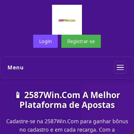
Login
Registrar-se
Menu
📱 2587Win.Com A Melhor
Plataforma de Apostas
Cadastre-se na 2587Win.Com para ganhar bônus
no cadastro e em cada recarga. Com a