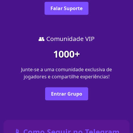
Falar Suporte
👥 Comunidade VIP
1000+
Junte-se a uma comunidade exclusiva de
jogadores e compartilhe experiências!
Entrar Grupo
📱 Como Seguir no Telegram