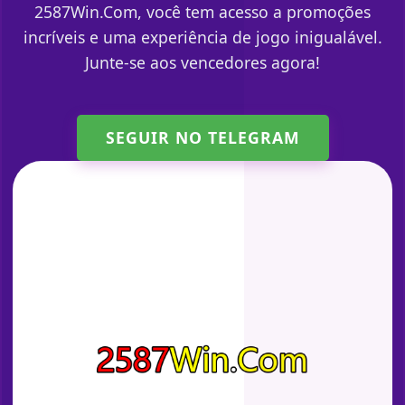
2587Win.Com, você tem acesso a promoções
incríveis e uma experiência de jogo inigualável.
Junte-se aos vencedores agora!
SEGUIR NO TELEGRAM