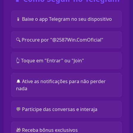
📱 Baixe o app Telegram no seu dispositivo
🔍 Procure por "@2587Win.ComOficial"
👆 Toque em "Entrar" ou "Join"
🔔 Ative as notificações para não perder
nada
💬 Participe das conversas e interaja
🎁 Receba bônus exclusivos