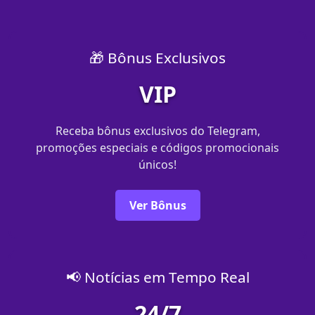
🎁 Bônus Exclusivos
VIP
Receba bônus exclusivos do Telegram,
promoções especiais e códigos promocionais
únicos!
Ver Bônus
📢 Notícias em Tempo Real
24/7