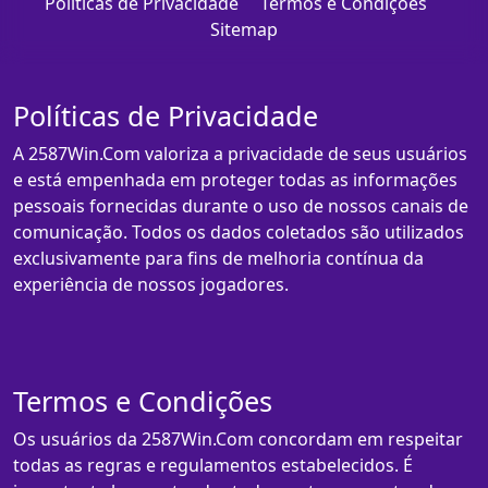
Políticas de Privacidade
Termos e Condições
Sitemap
Políticas de Privacidade
A 2587Win.Com valoriza a privacidade de seus usuários
e está empenhada em proteger todas as informações
pessoais fornecidas durante o uso de nossos canais de
comunicação. Todos os dados coletados são utilizados
exclusivamente para fins de melhoria contínua da
experiência de nossos jogadores.
Termos e Condições
Os usuários da 2587Win.Com concordam em respeitar
todas as regras e regulamentos estabelecidos. É