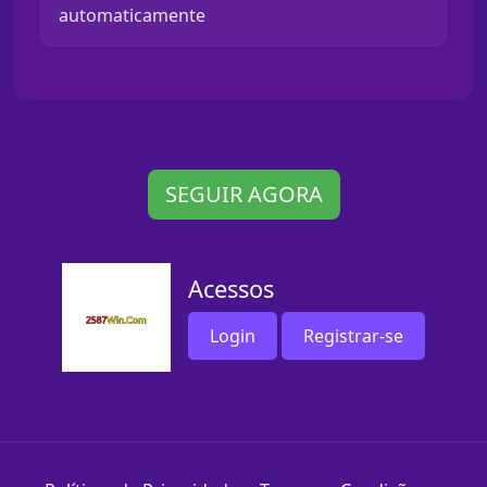
automaticamente
SEGUIR AGORA
Acessos
Login
Registrar-se