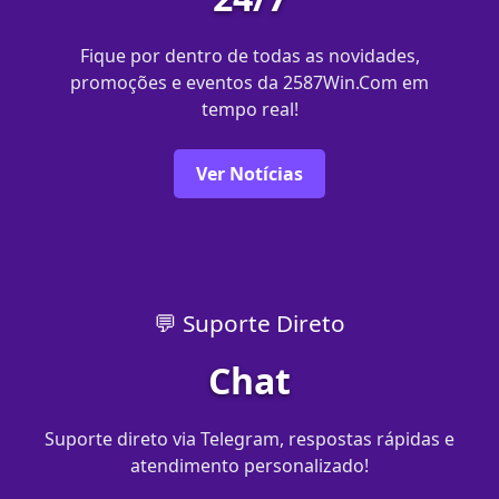
Fique por dentro de todas as novidades,
promoções e eventos da 2587Win.Com em
tempo real!
Ver Notícias
💬 Suporte Direto
Chat
Suporte direto via Telegram, respostas rápidas e
atendimento personalizado!