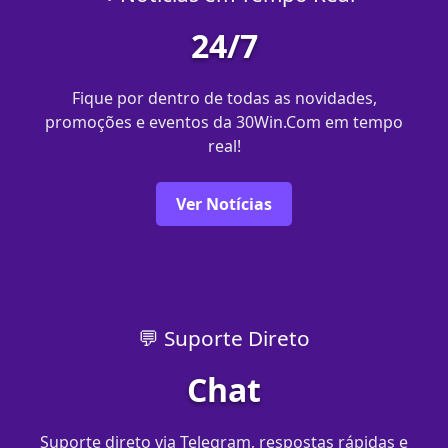
24/7
Fique por dentro de todas as novidades,
promoções e eventos da 30Win.Com em tempo
real!
Ver Notícias
💬 Suporte Direto
Chat
Suporte direto via Telegram, respostas rápidas e