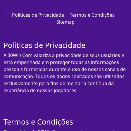
Políticas de Privacidade
Termos e Condições
Sitemap
Políticas de Privacidade
A 30Win.Com valoriza a privacidade de seus usuários e
está empenhada em proteger todas as informações
pessoais fornecidas durante o uso de nossos canais de
comunicação. Todos os dados coletados são utilizados
exclusivamente para fins de melhoria contínua da
experiência de nossos jogadores.
Termos e Condições