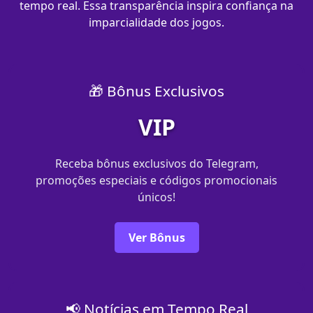
tempo real. Essa transparência inspira confiança na
imparcialidade dos jogos.
🎁 Bônus Exclusivos
VIP
Receba bônus exclusivos do Telegram,
promoções especiais e códigos promocionais
únicos!
Ver Bônus
📢 Notícias em Tempo Real