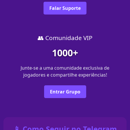
Falar Suporte
👥 Comunidade VIP
1000+
Junte-se a uma comunidade exclusiva de
jogadores e compartilhe experiências!
Entrar Grupo
📱 Como Seguir no Telegram