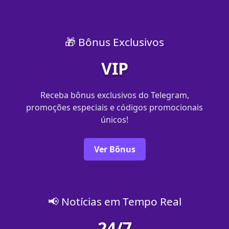
🎁 Bônus Exclusivos
VIP
Receba bônus exclusivos do Telegram,
promoções especiais e códigos promocionais
únicos!
Ver Bônus
📢 Notícias em Tempo Real
24/7