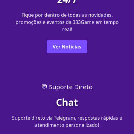
Fique por dentro de todas as novidades,
promoções e eventos da 333Game em tempo
real!
Ver Notícias
💬 Suporte Direto
Chat
Suporte direto via Telegram, respostas rápidas e
atendimento personalizado!