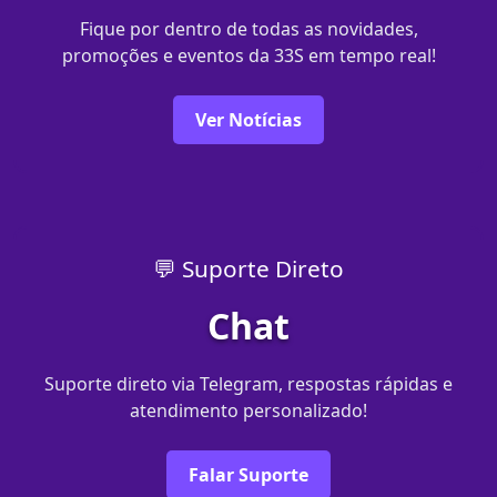
Fique por dentro de todas as novidades,
promoções e eventos da 33S em tempo real!
Ver Notícias
💬 Suporte Direto
Chat
Suporte direto via Telegram, respostas rápidas e
atendimento personalizado!
Falar Suporte