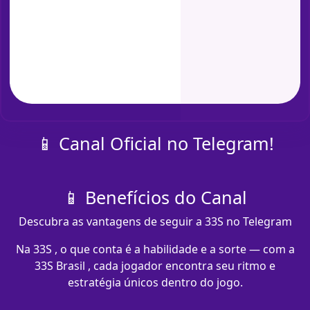
📱 Canal Oficial no Telegram!
📱 Benefícios do Canal
Descubra as vantagens de seguir a 33S no Telegram
Na 33S , o que conta é a habilidade e a sorte — com a
33S Brasil , cada jogador encontra seu ritmo e
estratégia únicos dentro do jogo.