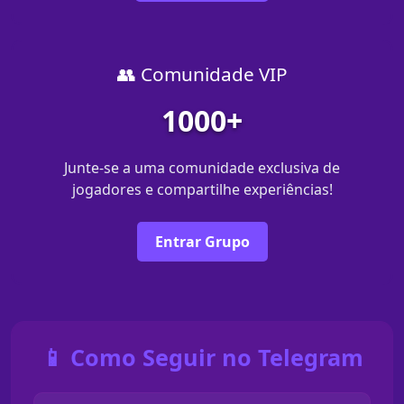
👥 Comunidade VIP
1000+
Junte-se a uma comunidade exclusiva de
jogadores e compartilhe experiências!
Entrar Grupo
📱 Como Seguir no Telegram