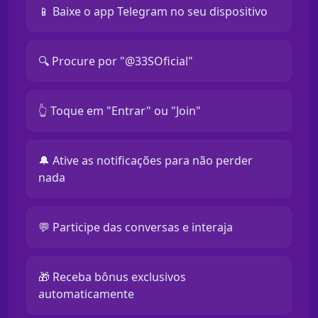
📱 Baixe o app Telegram no seu dispositivo
🔍 Procure por "@33SOficial"
👆 Toque em "Entrar" ou "Join"
🔔 Ative as notificações para não perder
nada
💬 Participe das conversas e interaja
🎁 Receba bônus exclusivos
automaticamente