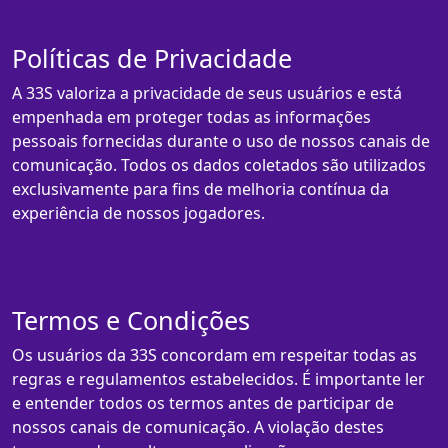
Políticas de Privacidade
A 33S valoriza a privacidade de seus usuários e está
empenhada em proteger todas as informações
pessoais fornecidas durante o uso de nossos canais de
comunicação. Todos os dados coletados são utilizados
exclusivamente para fins de melhoria contínua da
experiência de nossos jogadores.
Termos e Condições
Os usuários da 33S concordam em respeitar todas as
regras e regulamentos estabelecidos. É importante ler
e entender todos os termos antes de participar de
nossos canais de comunicação. A violação destes