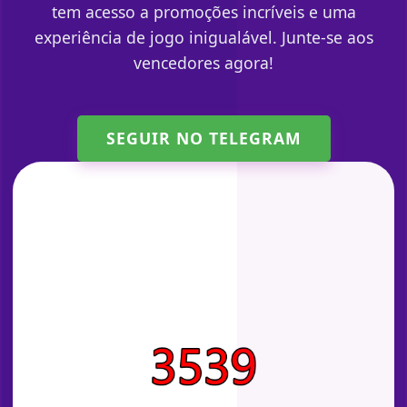
tem acesso a promoções incríveis e uma
experiência de jogo inigualável. Junte-se aos
vencedores agora!
SEGUIR NO TELEGRAM