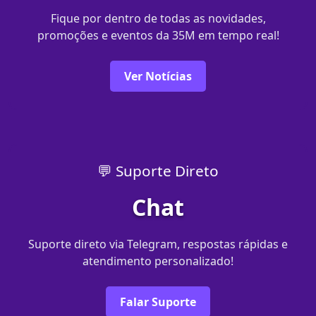
Fique por dentro de todas as novidades,
promoções e eventos da 35M em tempo real!
Ver Notícias
💬 Suporte Direto
Chat
Suporte direto via Telegram, respostas rápidas e
atendimento personalizado!
Falar Suporte