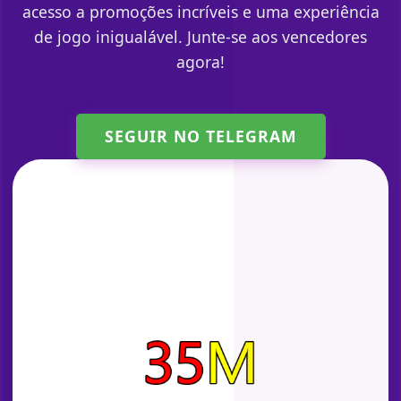
acesso a promoções incríveis e uma experiência
de jogo inigualável. Junte-se aos vencedores
agora!
SEGUIR NO TELEGRAM