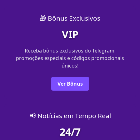
🎁 Bônus Exclusivos
VIP
Receba bônus exclusivos do Telegram,
promoções especiais e códigos promocionais
únicos!
Ver Bônus
📢 Notícias em Tempo Real
24/7