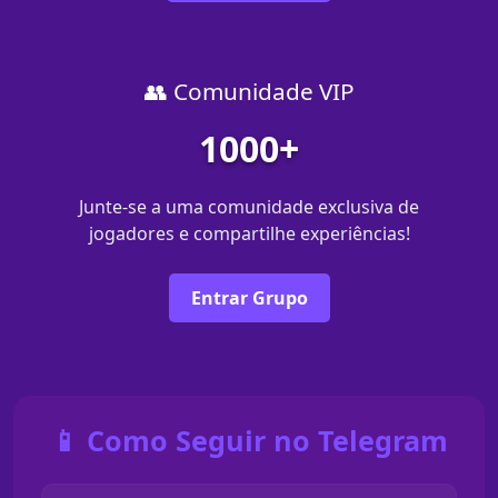
👥 Comunidade VIP
1000+
Junte-se a uma comunidade exclusiva de
jogadores e compartilhe experiências!
Entrar Grupo
📱 Como Seguir no Telegram