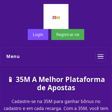
Login
Registrar-se
Menu
📱 35M A Melhor Plataforma
de Apostas
Cadastre-se na 35M para ganhar bônus no
cadastro e em cada recarga. Com a 35M, você tem