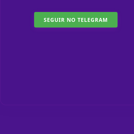
SEGUIR NO TELEGRAM