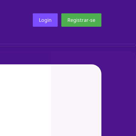
Login
Registrar-se