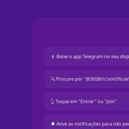
📱 Baixe o app Telegram no seu disp
🔍 Procure por "@365Brl.ComOficial
👆 Toque em "Entrar" ou "Join"
🔔 Ative as notificações para não p