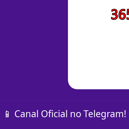
📱 Canal Oficial no Telegram!