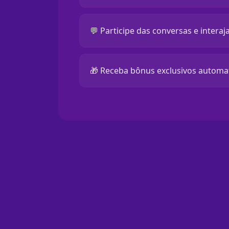
💬 Participe das conversas e interaj
🎁 Receba bônus exclusivos autom