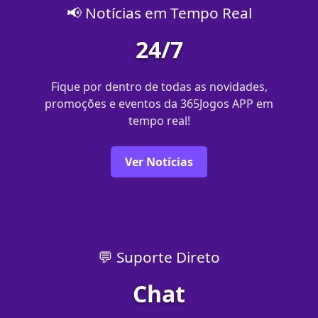
📢 Notícias em Tempo Real
24/7
Fique por dentro de todas as novidades,
promoções e eventos da 365Jogos APP em
tempo real!
Ver Notícias
💬 Suporte Direto
Chat