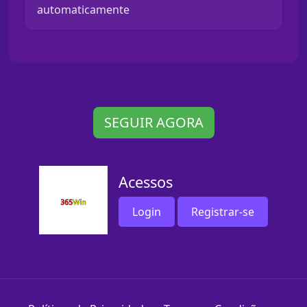
automaticamente
SEGUIR AGORA
Acessos
Login
Registrar-se