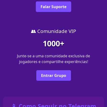
Falar Suporte
👥 Comunidade VIP
1000+
Junte-se a uma comunidade exclusiva de
jogadores e compartilhe experiências!
Entrar Grupo
📱 Como Seguir no Telegram