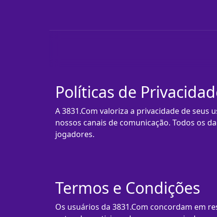
Políticas de Privacida
A 3831.Com valoriza a privacidade de seus 
nossos canais de comunicação. Todos os dad
jogadores.
Termos e Condições
Os usuários da 3831.Com concordam em resp