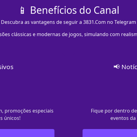
📱 Benefícios do Canal
Descubra as vantagens de seguir a 3831.Com no Telegram
sões clássicas e modernas de jogos, simulando com realismo
sivos
📢 Notí
m, promoções especiais
Fique por dentro d
s únicos!
eventos da