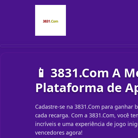
📱 3831.Com A M
Plataforma de A
Cadastre-se na 3831.Com para ganhar 
cada recarga. Com a 3831.Com, você t
incríveis e uma experiência de jogo inig
vencedores agora!