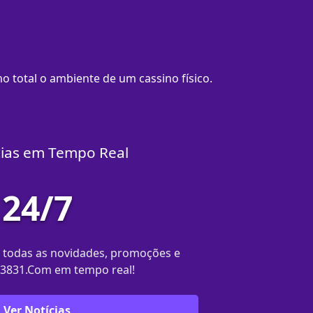
 total o ambiente de um cassino físico.
cias em Tempo Real
24/7
e todas as novidades, promoções e
 3831.Com em tempo real!
Ver Notícias