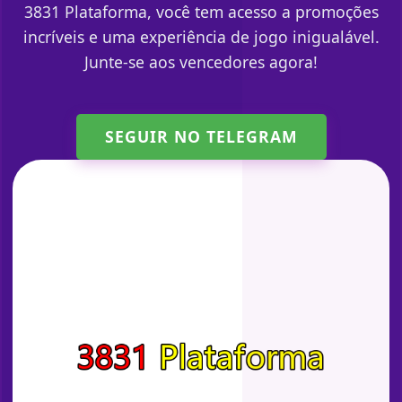
3831 Plataforma, você tem acesso a promoções
incríveis e uma experiência de jogo inigualável.
Junte-se aos vencedores agora!
SEGUIR NO TELEGRAM