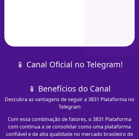
📱 Canal Oficial no Telegram!
📱 Benefícios do Canal
Descubra as vantagens de seguir a 3831 Plataforma no
Telegram
Com essa combinação de fatores, o 3831 Plataforma
com​ continua a se consolidar como uma plataforma
confiável e de alta qualidade no mercado brasileiro de