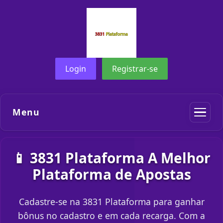
Login
Registrar-se
Menu
📱 3831 Plataforma A Melhor
Plataforma de Apostas
Cadastre-se na 3831 Plataforma para ganhar
bônus no cadastro e em cada recarga. Com a