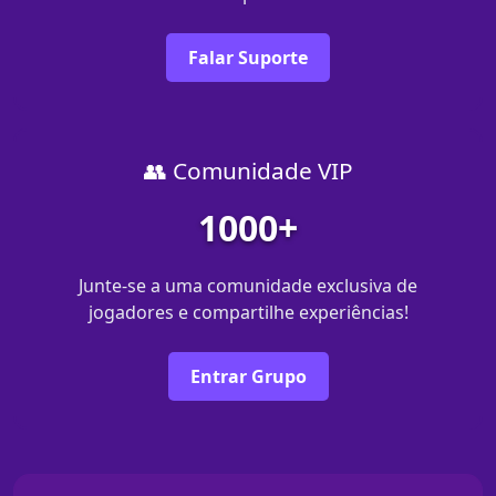
Falar Suporte
👥 Comunidade VIP
1000+
Junte-se a uma comunidade exclusiva de
jogadores e compartilhe experiências!
Entrar Grupo