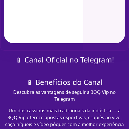
📱 Canal Oficial no Telegram!
📱 Benefícios do Canal
Descubra as vantagens de seguir a 3QQ Vip no
Telegram
Um dos cassinos mais tradicionais da indústria — a
3QQ Vip oferece apostas esportivas, crupiês ao vivo,
caça-níqueis e vídeo pôquer com a melhor experiência