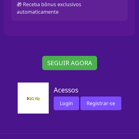
🎁 Receba bônus exclusivos
automaticamente
SEGUIR AGORA
Acessos
Login
Registrar-se