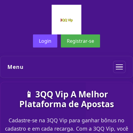
Login
Registrar-se
Menu
📱 3QQ Vip A Melhor
Plataforma de Apostas
Cadastre-se na 3QQ Vip para ganhar bônus no
cadastro e em cada recarga. Com a 3QQ Vip, você