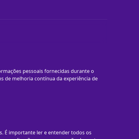
formações pessoais fornecidas durante o
ns de melhoria contínua da experiência de
. É importante ler e entender todos os