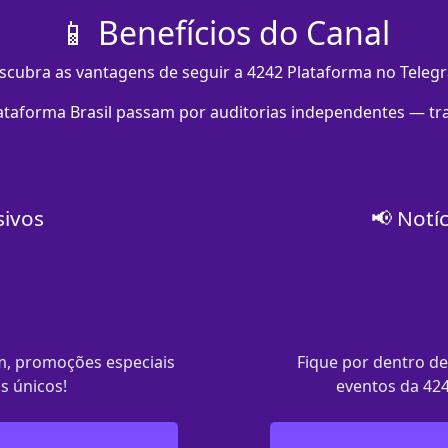
📱 Benefícios do Canal
scubra as vantagens de seguir a 4242 Plataforma no Teleg
ataforma Brasil passam por auditorias independentes — tr
sivos
📢 Notí
m, promoções especiais
Fique por dentro d
s únicos!
eventos da 42