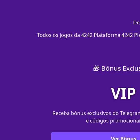
De
Todos os jogos da 4242 Plataforma 4242 Pl
🎁 Bônus Exclu
VIP
Receba bônus exclusivos do Telegra
e códigos promocionai
Ver Bônus