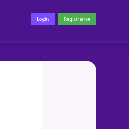
Login
Registrar-se