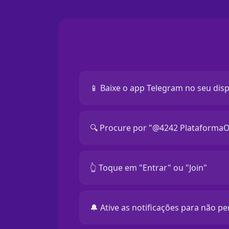
📱 Baixe o app Telegram no seu disp
🔍 Procure por "@4242 PlataformaOf
👆 Toque em "Entrar" ou "Join"
🔔 Ative as notificações para não p