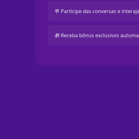
💬 Participe das conversas e interaj
🎁 Receba bônus exclusivos autom