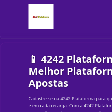
📱 4242 Platafor
Melhor Platafor
Apostas
Cadastre-se na 4242 Plataforma para g
e em cada recarga. Com a 4242 Platafor