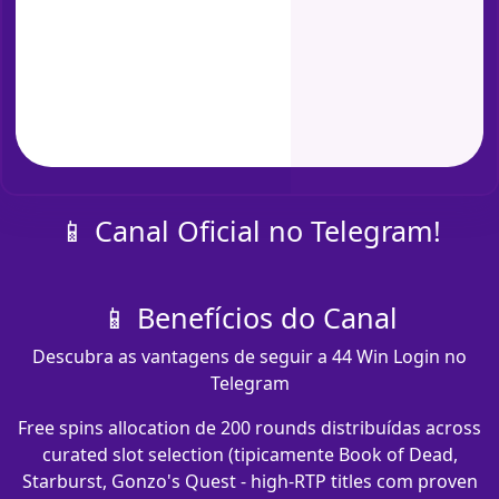
📱 Canal Oficial no Telegram!
📱 Benefícios do Canal
Descubra as vantagens de seguir a 44 Win Login no
Telegram
Free spins allocation de 200 rounds distribuídas across
curated slot selection (tipicamente Book of Dead,
Starburst, Gonzo's Quest - high-RTP titles com proven