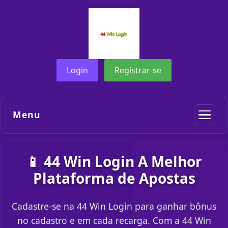
Login
Registrar-se
Menu
📱 44 Win Login A Melhor
Plataforma de Apostas
Cadastre-se na 44 Win Login para ganhar bônus
no cadastro e em cada recarga. Com a 44 Win