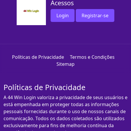
Acessos
Login
Registrar-se
Políticas de Privacidade
Termos e Condições
Sitemap
Políticas de Privacidade
A 44 Win Login valoriza a privacidade de seus usuários e
está empenhada em proteger todas as informações
pessoais fornecidas durante o uso de nossos canais de
comunicação. Todos os dados coletados são utilizados
exclusivamente para fins de melhoria contínua da