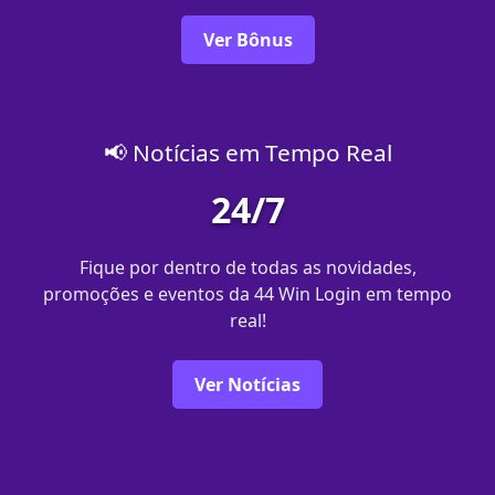
Ver Bônus
📢 Notícias em Tempo Real
24/7
Fique por dentro de todas as novidades,
promoções e eventos da 44 Win Login em tempo
real!
Ver Notícias