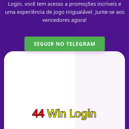
Login, você tem acesso a promoções incríveis e
uma experiência de jogo inigualável. Junte-se aos
vencedores agora!
SEGUIR NO TELEGRAM