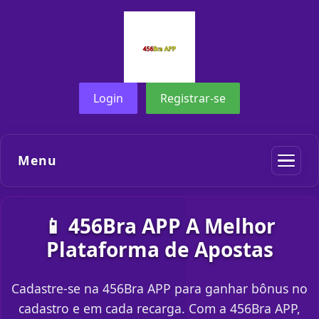
Login
Registrar-se
Menu
📱 456Bra APP A Melhor
Plataforma de Apostas
Cadastre-se na 456Bra APP para ganhar bônus no
cadastro e em cada recarga. Com a 456Bra APP,