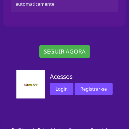
automaticamente
SEGUIR AGORA
Acessos
Login
Registrar-se