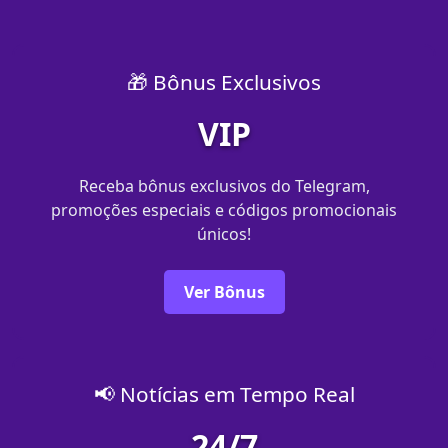
🎁 Bônus Exclusivos
VIP
Receba bônus exclusivos do Telegram,
promoções especiais e códigos promocionais
únicos!
Ver Bônus
📢 Notícias em Tempo Real
24/7