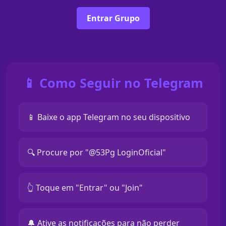
Entrar Grupo
📱 Como Seguir no Telegram
📱 Baixe o app Telegram no seu dispositivo
🔍 Procure por "@53Pg LoginOficial"
👆 Toque em "Entrar" ou "Join"
🔔 Ative as notificações para não perder