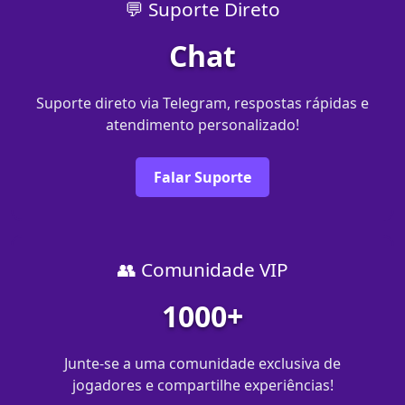
💬 Suporte Direto
Chat
Suporte direto via Telegram, respostas rápidas e
atendimento personalizado!
Falar Suporte
👥 Comunidade VIP
1000+
Junte-se a uma comunidade exclusiva de
jogadores e compartilhe experiências!