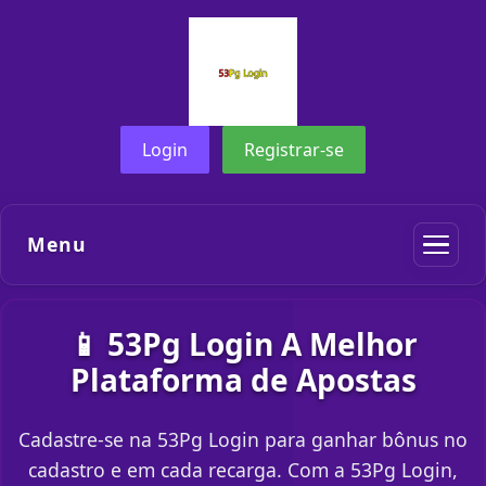
Login
Registrar-se
Menu
📱 53Pg Login A Melhor
Plataforma de Apostas
Cadastre-se na 53Pg Login para ganhar bônus no
cadastro e em cada recarga. Com a 53Pg Login,