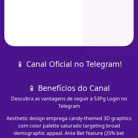
📱 Canal Oficial no Telegram!
📱 Benefícios do Canal
Descubra as vantagens de seguir a 53Pg Login no
Telegram
Aesthetic design emprega candy-themed 3D graphics
com color palette saturado targeting broad
demographic appeal. Ante Bet feature (25% bet