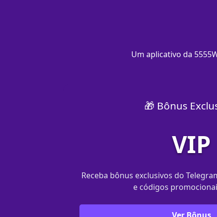
Um aplicativo da 5555W
🎁 Bônus Exclu
VIP
Receba bônus exclusivos do Telegra
e códigos promocionai
Ver Bônus