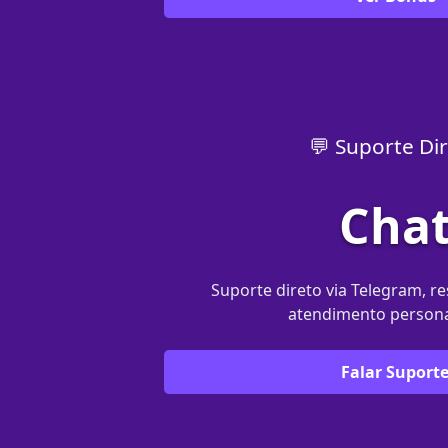
💬 Suporte Di
Cha
Suporte direto via Telegram, r
atendimento persona
Falar Suport