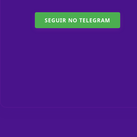
SEGUIR NO TELEGRAM