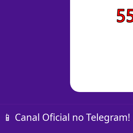
📱 Canal Oficial no Telegram!