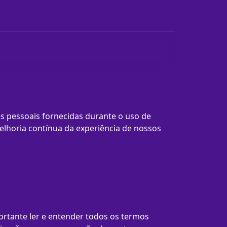
s pessoais fornecidas durante o uso de
elhoria contínua da experiência de nossos
rtante ler e entender todos os termos