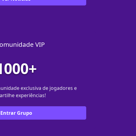
Comunidade VIP
1000+
unidade exclusiva de jogadores e
rtilhe experiências!
Entrar Grupo