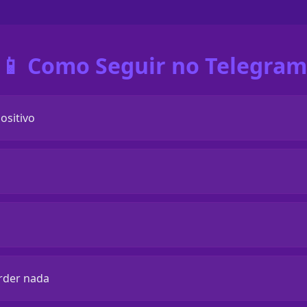
📱 Como Seguir no Telegram
ositivo
erder nada