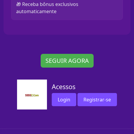
🎁 Receba bônus exclusivos
automaticamente
SEGUIR AGORA
Acessos
Login
Registrar-se