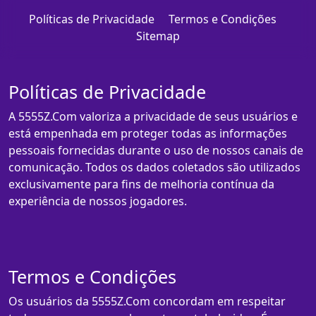
Políticas de Privacidade
Termos e Condições
Sitemap
Políticas de Privacidade
A 5555Z.Com valoriza a privacidade de seus usuários e
está empenhada em proteger todas as informações
pessoais fornecidas durante o uso de nossos canais de
comunicação. Todos os dados coletados são utilizados
exclusivamente para fins de melhoria contínua da
experiência de nossos jogadores.
Termos e Condições
Os usuários da 5555Z.Com concordam em respeitar