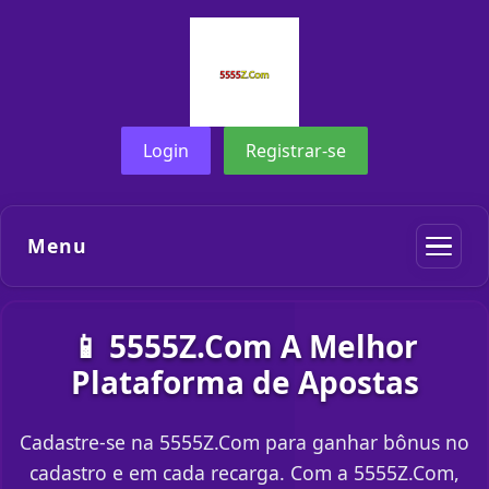
Login
Registrar-se
Menu
📱 5555Z.Com A Melhor
Plataforma de Apostas
Cadastre-se na 5555Z.Com para ganhar bônus no
cadastro e em cada recarga. Com a 5555Z.Com,