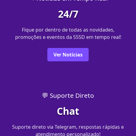
24/7
Fique por dentro de todas as novidades,
promoções e eventos da 555D em tempo real!
Ver Notícias
💬 Suporte Direto
Chat
Suporte direto via Telegram, respostas rápidas e
atendimento personalizado!