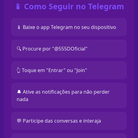
📱 Como Seguir no Telegram
📱 Baixe o app Telegram no seu dispositivo
🔍 Procure por "@555DOficial"
👆 Toque em "Entrar" ou "Join"
🔔 Ative as notificações para não perder
nada
💬 Participe das conversas e interaja