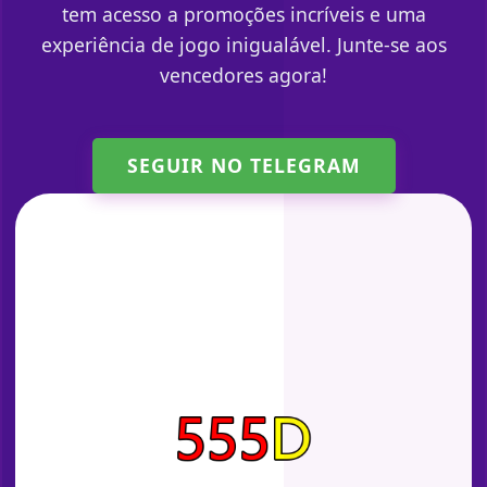
tem acesso a promoções incríveis e uma
experiência de jogo inigualável. Junte-se aos
vencedores agora!
SEGUIR NO TELEGRAM