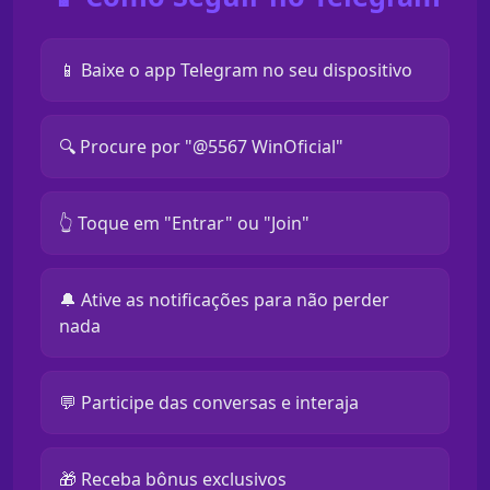
📱 Baixe o app Telegram no seu dispositivo
🔍 Procure por "@5567 WinOficial"
👆 Toque em "Entrar" ou "Join"
🔔 Ative as notificações para não perder
nada
💬 Participe das conversas e interaja
🎁 Receba bônus exclusivos