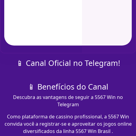
📱 Canal Oficial no Telegram!
📱 Benefícios do Canal
Descubra as vantagens de seguir a 5567 Win no
Telegram
Como plataforma de cassino profissional, a 5567 Win
convida você a registrar-se e aproveitar os jogos online
diversificados da linha 5567 Win Brasil .