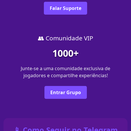
Falar Suporte
👥 Comunidade VIP
1000+
Junte-se a uma comunidade exclusiva de
jogadores e compartilhe experiências!
Entrar Grupo
📱 Como Seguir no Telegram