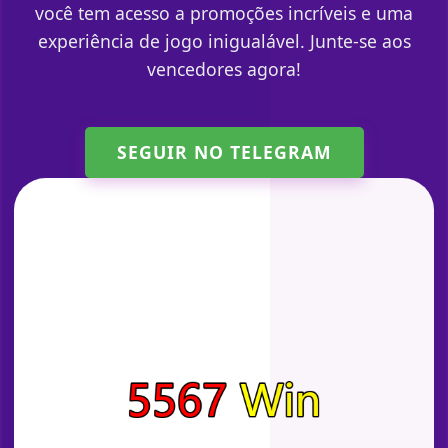
você tem acesso a promoções incríveis e uma
experiência de jogo inigualável. Junte-se aos
vencedores agora!
SEGUIR NO TELEGRAM