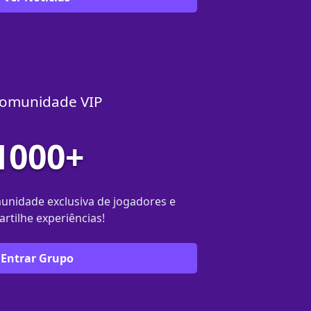
Comunidade VIP
1000+
unidade exclusiva de jogadores e
rtilhe experiências!
Entrar Grupo