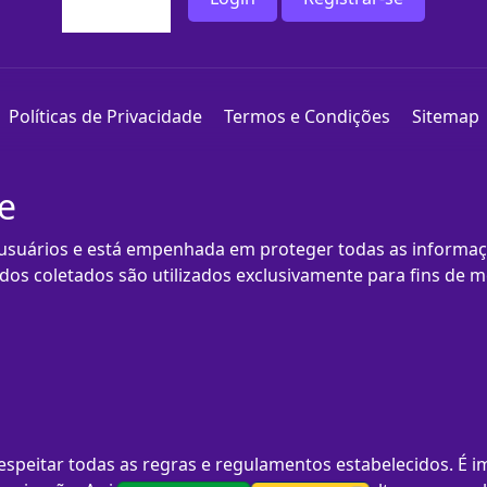
Políticas de Privacidade
Termos e Condições
Sitemap
de
s usuários e está empenhada em proteger todas as informa
os coletados são utilizados exclusivamente para fins de m
peitar todas as regras e regulamentos estabelecidos. É i