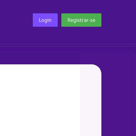
Login
Registrar-se