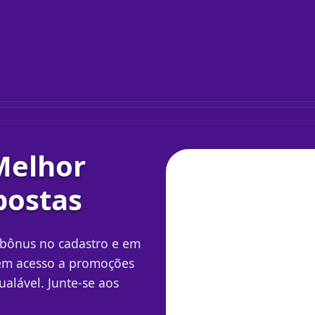
Melhor
postas
 bônus no cadastro e em
tem acesso a promoções
ualável. Junte-se aos