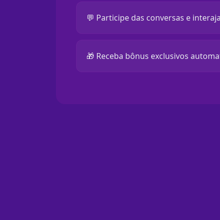
💬 Participe das conversas e interaj
🎁 Receba bônus exclusivos autom