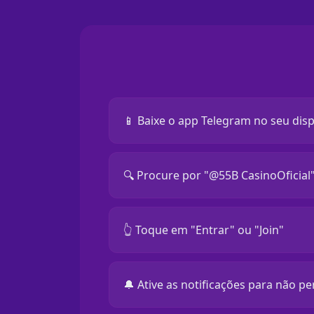
📱 Baixe o app Telegram no seu disp
🔍 Procure por "@55B CasinoOficial
👆 Toque em "Entrar" ou "Join"
🔔 Ative as notificações para não p