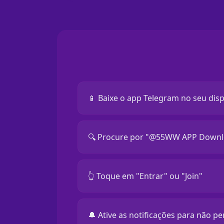
📱 Baixe o app Telegram no seu disp
🔍 Procure por "@55WW APP Downlo
👆 Toque em "Entrar" ou "Join"
🔔 Ative as notificações para não p