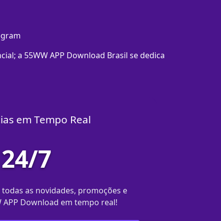
egram
cial; a 55WW APP Download Brasil se dedica
cias em Tempo Real
24/7
e todas as novidades, promoções e
 APP Download em tempo real!