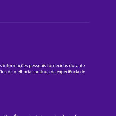
s informações pessoais fornecidas durante
fins de melhoria contínua da experiência de