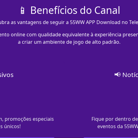
📱 Benefícios do Canal
ubra as vantagens de seguir a 55WW APP Download no Tel
o online com qualidade equivalente à experiência presen
a criar um ambiente de jogo de alto padrão.
sivos
📢 Notí
m, promoções especiais
Fique por dentro d
s únicos!
eventos da 55WW