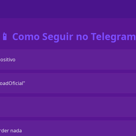
📱 Como Seguir no Telegram
ositivo
adOficial"
erder nada