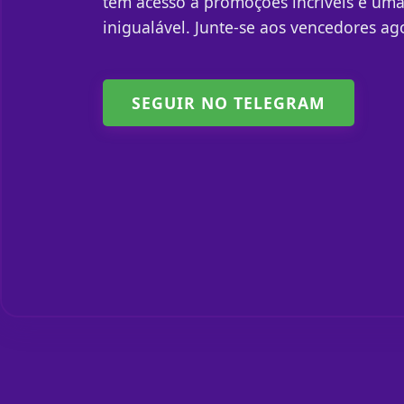
tem acesso a promoções incríveis e uma
inigualável. Junte-se aos vencedores ag
SEGUIR NO TELEGRAM