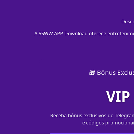
Desc
A 55WW APP Download oferece entreteniment
🎁 Bônus Exclu
VIP
Receba bônus exclusivos do Telegra
e códigos promocionai