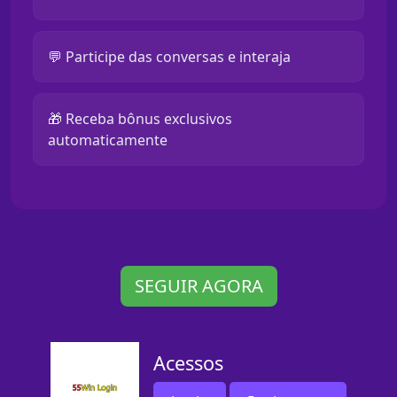
💬 Participe das conversas e interaja
🎁 Receba bônus exclusivos
automaticamente
SEGUIR AGORA
Acessos