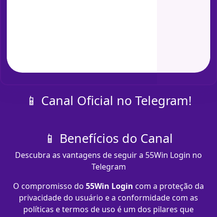
📱 Canal Oficial no Telegram!
📱 Benefícios do Canal
Descubra as vantagens de seguir a 55Win Login no
Telegram
O compromisso do
55Win Login
com a proteção da
privacidade do usuário e a conformidade com as
políticas e termos de uso é um dos pilares que