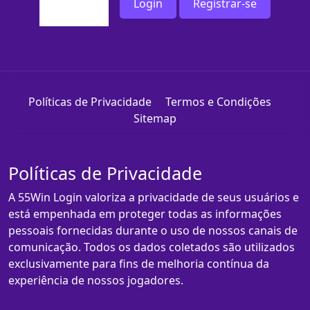
Login
Registrar-se
Políticas de Privacidade
Termos e Condições
Sitemap
Políticas de Privacidade
A 55Win Login valoriza a privacidade de seus usuários e
está empenhada em proteger todas as informações
pessoais fornecidas durante o uso de nossos canais de
comunicação. Todos os dados coletados são utilizados
exclusivamente para fins de melhoria contínua da
experiência de nossos jogadores.