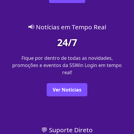
📢 Notícias em Tempo Real
24/7
Fique por dentro de todas as novidades,
promoções e eventos da 55Win Login em tempo
real!
Ver Notícias
💬 Suporte Direto