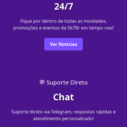
24/7
Fique por dentro de todas as novidades,
promoções e eventos da 567Br em tempo real!
Ver Notícias
💬 Suporte Direto
Chat
Suporte direto via Telegram, respostas rápidas e
atendimento personalizado!