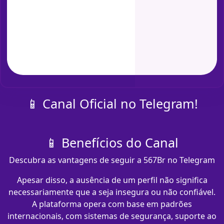
📱 Canal Oficial no Telegram!
📱 Benefícios do Canal
Descubra as vantagens de seguir a 567Br no Telegram
Apesar disso, a ausência de um perfil não significa
necessariamente que a seja insegura ou não confiável.
A plataforma opera com base em padrões
internacionais, com sistemas de segurança, suporte ao