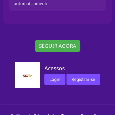
automaticamente
SEGUIR AGORA
Acessos
Login
Registrar-se