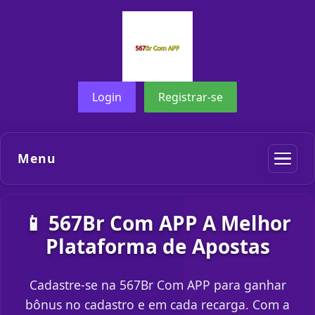
Login
Registrar-se
Menu
📱 567Br Com APP A Melhor
Plataforma de Apostas
Cadastre-se na 567Br Com APP para ganhar
bônus no cadastro e em cada recarga. Com a