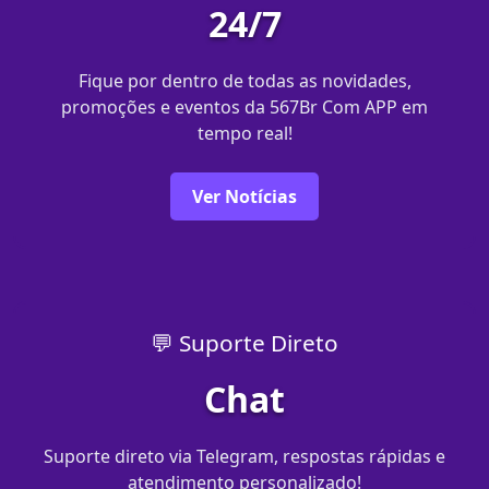
24/7
Fique por dentro de todas as novidades,
promoções e eventos da 567Br Com APP em
tempo real!
Ver Notícias
💬 Suporte Direto
Chat
Suporte direto via Telegram, respostas rápidas e
atendimento personalizado!