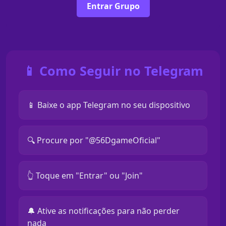
Entrar Grupo
📱 Como Seguir no Telegram
📱 Baixe o app Telegram no seu dispositivo
🔍 Procure por "@56DgameOficial"
👆 Toque em "Entrar" ou "Join"
🔔 Ative as notificações para não perder
nada