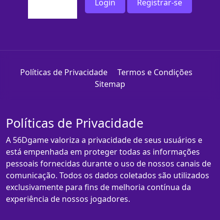
Login
Registrar-se
Políticas de Privacidade
Termos e Condições
Sitemap
Políticas de Privacidade
A 56Dgame valoriza a privacidade de seus usuários e
está empenhada em proteger todas as informações
pessoais fornecidas durante o uso de nossos canais de
comunicação. Todos os dados coletados são utilizados
exclusivamente para fins de melhoria contínua da
experiência de nossos jogadores.