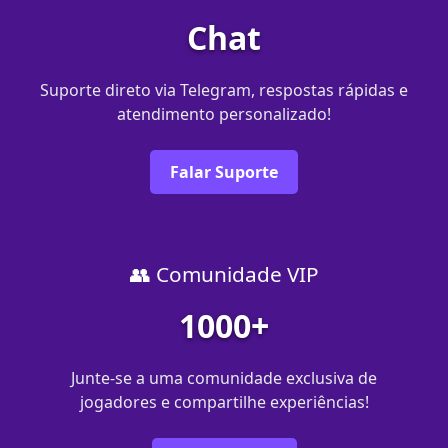
Chat
Suporte direto via Telegram, respostas rápidas e
atendimento personalizado!
Falar Suporte
👥 Comunidade VIP
1000+
Junte-se a uma comunidade exclusiva de
jogadores e compartilhe experiências!