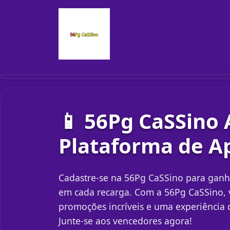
📱 56Pg CaSSino
Plataforma de A
Cadastre-se na 56Pg CaSSino para ganh
em cada recarga. Com a 56Pg CaSSino, 
promoções incríveis e uma experiência d
Junte-se aos vencedores agora!