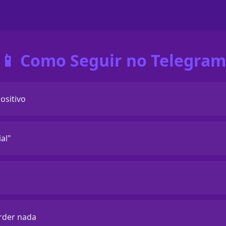
📱 Como Seguir no Telegram
ositivo
al"
erder nada