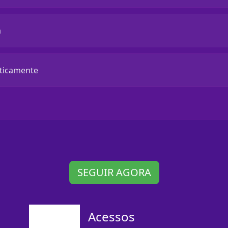
a
aticamente
SEGUIR AGORA
Acessos