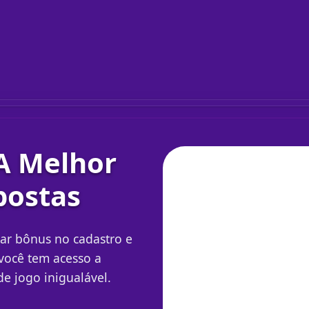
 A Melhor
postas
ar bônus no cadastro e
você tem acesso a
e jogo inigualável.