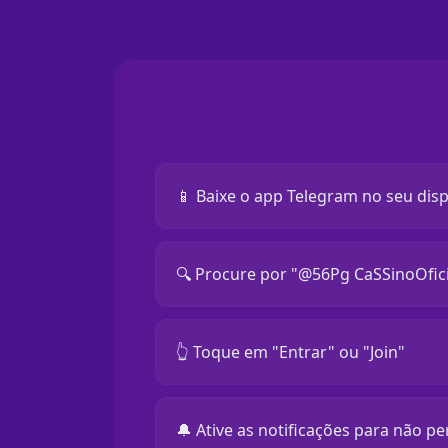
📱 Baixe o app Telegram no seu disp
🔍 Procure por "@56Pg CaSSinoOfici
👆 Toque em "Entrar" ou "Join"
🔔 Ative as notificações para não p