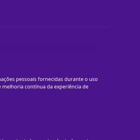
mações pessoais fornecidas durante o uso
e melhoria contínua da experiência de