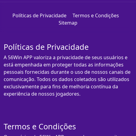
Políticas de Privacidade
Termos e Condições
Sitemap
Políticas de Privacidade
A 56Win APP valoriza a privacidade de seus usuários e
está empenhada em proteger todas as informações
pessoais fornecidas durante o uso de nossos canais de
comunicação. Todos os dados coletados são utilizados
exclusivamente para fins de melhoria contínua da
experiência de nossos jogadores.
Termos e Condições