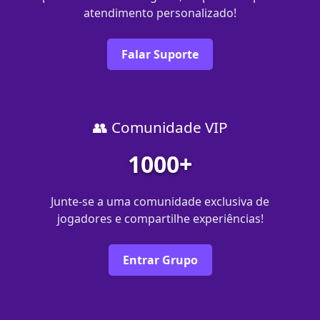
atendimento personalizado!
Falar Suporte
👥 Comunidade VIP
1000+
Junte-se a uma comunidade exclusiva de
jogadores e compartilhe experiências!
Entrar Grupo