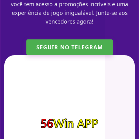
você tem acesso a promoções incríveis e uma
experiência de jogo inigualável. Junte-se aos
vencedores agora!
SEGUIR NO TELEGRAM