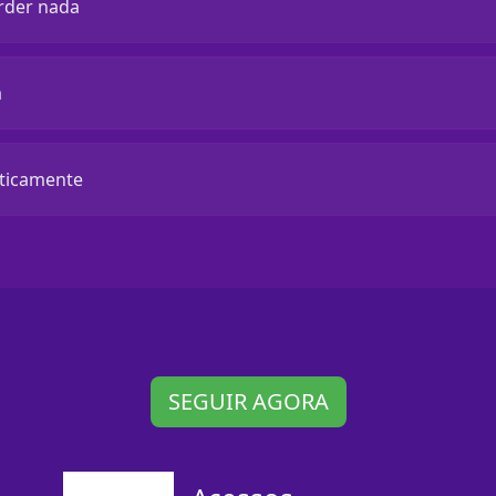
erder nada
a
aticamente
SEGUIR AGORA