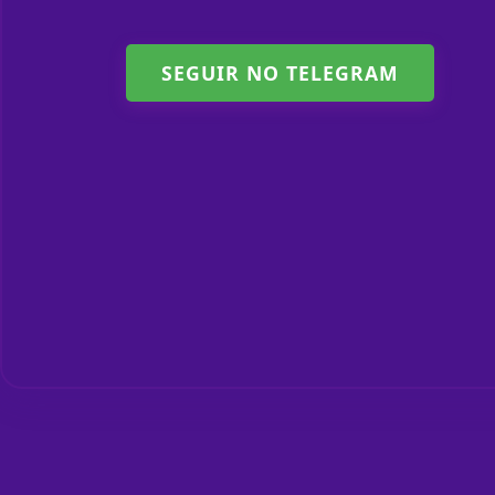
SEGUIR NO TELEGRAM