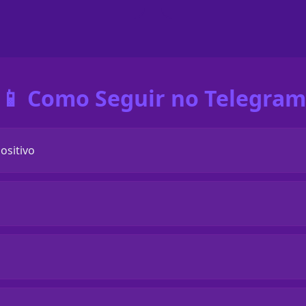
📱 Como Seguir no Telegram
ositivo