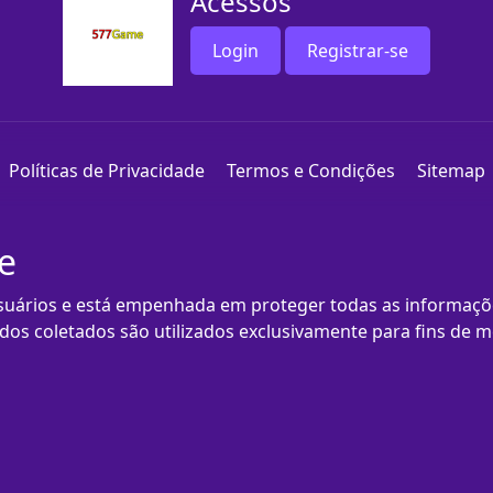
Acessos
Login
Registrar-se
Políticas de Privacidade
Termos e Condições
Sitemap
de
usuários e está empenhada em proteger todas as informaçõ
os coletados são utilizados exclusivamente para fins de m