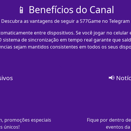
📱 Benefícios do Canal
Descubra as vantagens de seguir a 577Game no Telegram
omaticamente entre dispositivos. Se você jogar no celular 
O sistema de sincronização em tempo real garante que saldo
ências sejam mantidos consistentes em todos os seus dispos
sivos
📢 Notí
m, promoções especiais
Fique por dentro d
s únicos!
eventos da