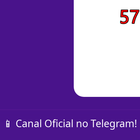
📱 Canal Oficial no Telegram!