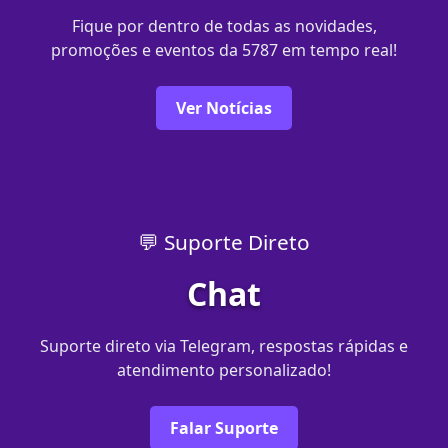
Fique por dentro de todas as novidades,
promoções e eventos da 5787 em tempo real!
Ver Notícias
💬 Suporte Direto
Chat
Suporte direto via Telegram, respostas rápidas e
atendimento personalizado!
Falar Suporte