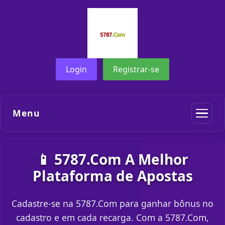
Login
Registrar-se
Menu
📱 5787.Com A Melhor
Plataforma de Apostas
Cadastre-se na 5787.Com para ganhar bônus no
cadastro e em cada recarga. Com a 5787.Com,