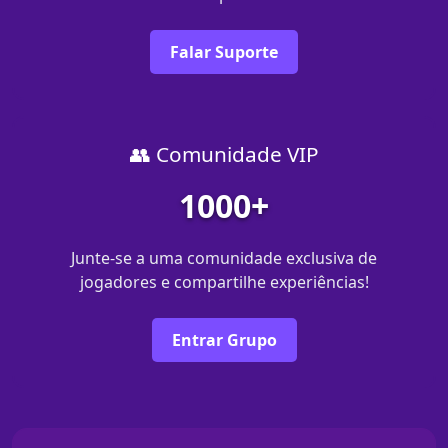
Falar Suporte
👥 Comunidade VIP
1000+
Junte-se a uma comunidade exclusiva de
jogadores e compartilhe experiências!
Entrar Grupo