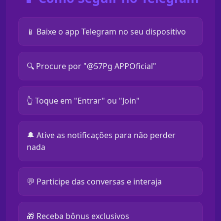
📱 Baixe o app Telegram no seu dispositivo
🔍 Procure por "@57Pg APPOficial"
👆 Toque em "Entrar" ou "Join"
🔔 Ative as notificações para não perder
nada
💬 Participe das conversas e interaja
🎁 Receba bônus exclusivos