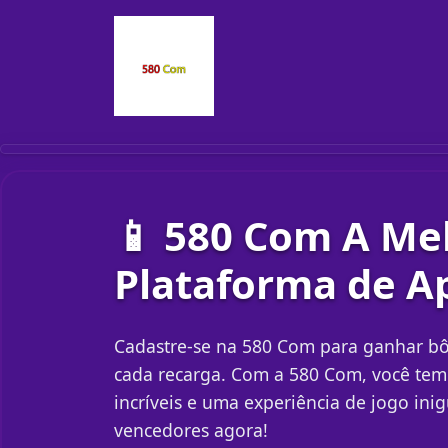
📱 580 Com A Me
Plataforma de A
Cadastre-se na 580 Com para ganhar b
cada recarga. Com a 580 Com, você te
incríveis e uma experiência de jogo inig
vencedores agora!