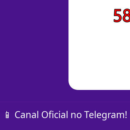
📱 Canal Oficial no Telegram!