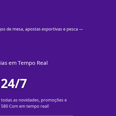
ogos de mesa, apostas esportivas e pesca —
cias em Tempo Real
24/7
e todas as novidades, promoções e
 580 Com em tempo real!