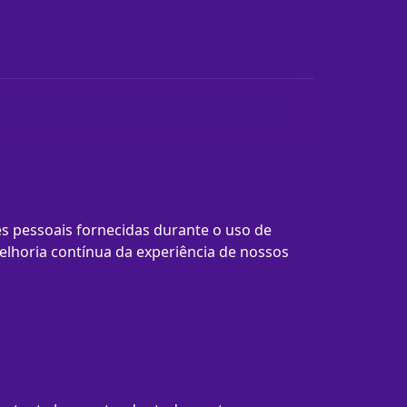
s pessoais fornecidas durante o uso de
elhoria contínua da experiência de nossos