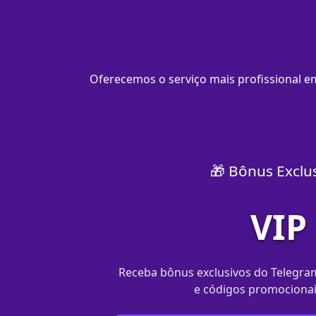
Oferecemos o serviço mais profissional em
🎁 Bônus Exclu
VIP
Receba bônus exclusivos do Telegra
e códigos promocionai