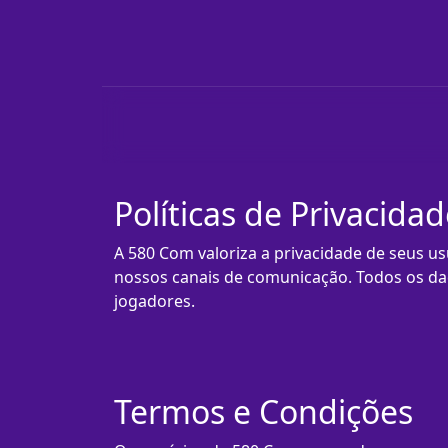
Políticas de Privacida
A 580 Com valoriza a privacidade de seus u
nossos canais de comunicação. Todos os dad
jogadores.
Termos e Condições