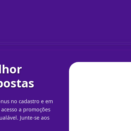
lhor
postas
ônus no cadastro e em
m acesso a promoções
ualável. Junte-se aos