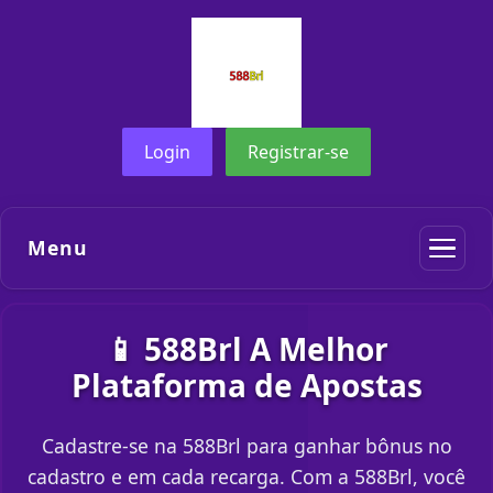
Login
Registrar-se
Menu
📱 588Brl A Melhor
Plataforma de Apostas
Cadastre-se na 588Brl para ganhar bônus no
cadastro e em cada recarga. Com a 588Brl, você