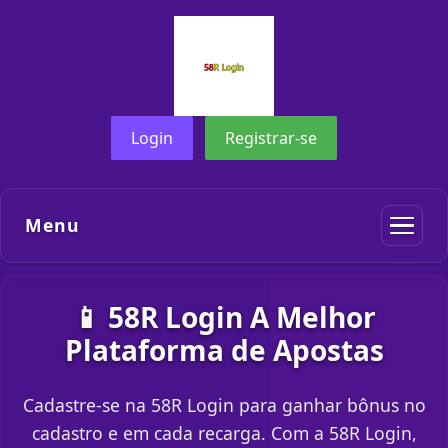
Login
Registrar-se
Menu
📱 58R Login A Melhor
Plataforma de Apostas
Cadastre-se na 58R Login para ganhar bônus no
cadastro e em cada recarga. Com a 58R Login,