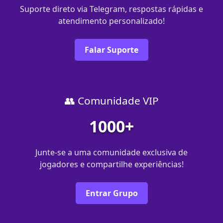
Suporte direto via Telegram, respostas rápidas e
atendimento personalizado!
Falar Suporte
👥 Comunidade VIP
1000+
Junte-se a uma comunidade exclusiva de
jogadores e compartilhe experiências!
Entrar Grupo