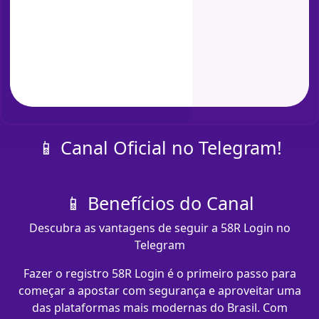
📱 Canal Oficial no Telegram!
📱 Benefícios do Canal
Descubra as vantagens de seguir a 58R Login no
Telegram
Fazer o registro 58R Login é o primeiro passo para
começar a apostar com segurança e aproveitar uma
das plataformas mais modernas do Brasil. Com