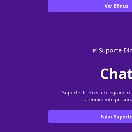
Ver Bônus
💬 Suporte Di
Cha
Suporte direto via Telegram, r
atendimento persona
Falar Suport