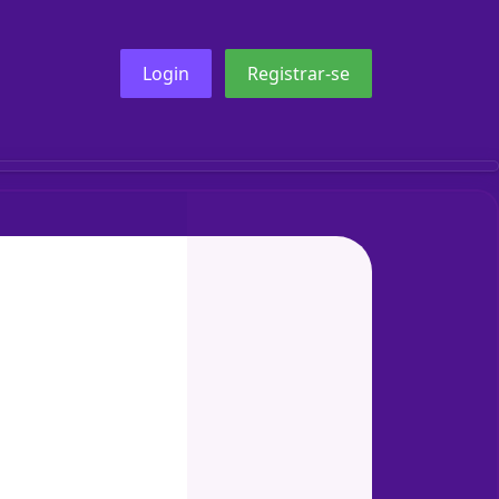
Login
Registrar-se