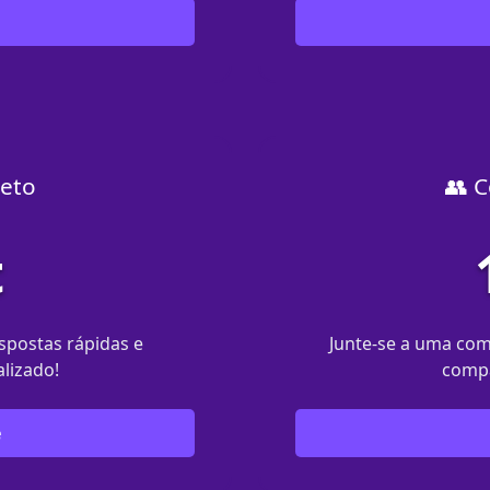
reto
👥 
t
espostas rápidas e
Junte-se a uma com
lizado!
compa
e