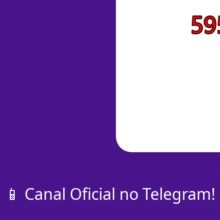
📱 Canal Oficial no Telegram!