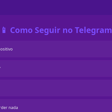
📱 Como Seguir no Telegram
ositivo
"
erder nada