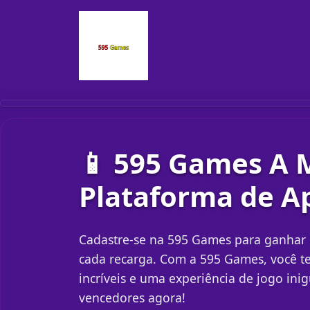
📱 595 Games A 
Plataforma de A
Cadastre-se na 595 Games para ganhar
cada recarga. Com a 595 Games, você 
incríveis e uma experiência de jogo inig
vencedores agora!