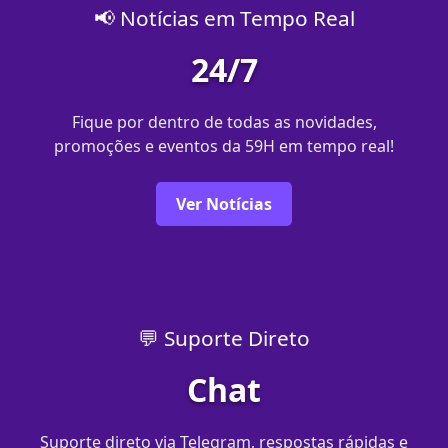
📢 Notícias em Tempo Real
24/7
Fique por dentro de todas as novidades,
promoções e eventos da 59H em tempo real!
Ver Notícias
💬 Suporte Direto
Chat
Suporte direto via Telegram, respostas rápidas e