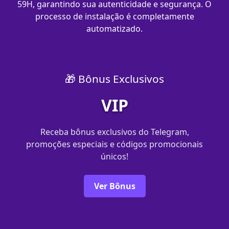
59H, garantindo sua autenticidade e segurança. O
processo de instalação é completamente
automatizado.
🎁 Bônus Exclusivos
VIP
Receba bônus exclusivos do Telegram,
promoções especiais e códigos promocionais
únicos!
Ver Bônus