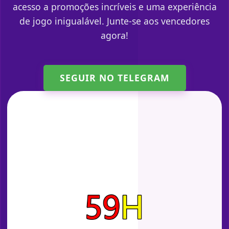
acesso a promoções incríveis e uma experiência
de jogo inigualável. Junte-se aos vencedores
agora!
SEGUIR NO TELEGRAM